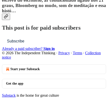
escrevo do escritório, ar condicionado ligado nos 21
graus, Bloomberg no mudo, som de meditação e essa
histó…
This post is for paid subscribers
Subscribe
Already a paid subscriber?
Sign in
© 2026 The Independent Thinking
·
Privacy
∙
Terms
∙
Collection
notice
Start your Substack
Get the app
Substack
is the home for great culture